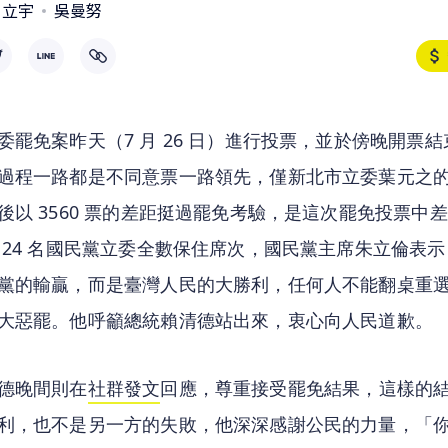
曾立宇
吳曼努
委罷免案昨天（7 月 26 日）進行投票，並於傍晚開票
過程一路都是不同意票一路領先，僅新北市立委葉元之
後以 3560 票的差距挺過罷免考驗，是這次罷免投票中
 24 名國民黨立委全數保住席次，國民黨主席朱立倫表
黨的輸贏，而是臺灣人民的大勝利，任何人不能翻桌重
大惡罷。他呼籲總統賴清德站出來，衷心向人民道歉。
德晚間則在
社群發文
回應，尊重接受罷免結果，這樣的
利，也不是另一方的失敗，他深深感謝公民的力量，「