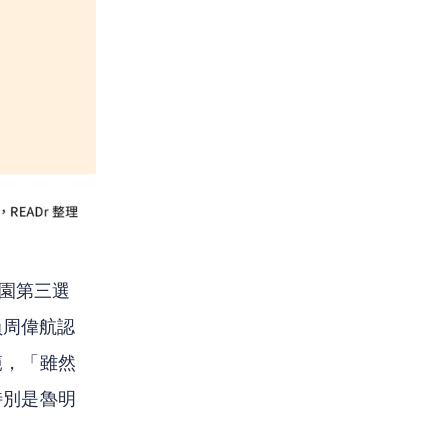
桃園第三選
員周偉航認
範，「雖然
特別是魯明
」