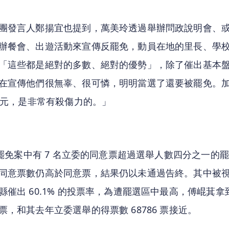
團發言人鄭揚宜也提到，萬美玲透過舉辦問政說明會、
辦餐會、出遊活動來宣傳反罷免，動員在地的里長、學
「這些都是絕對的多數、絕對的優勢」，除了催出基本
在宣傳他們很無辜、很可憐，明明當選了還要被罷免。
 萬元，是非常有殺傷力的。」
 個罷免案中有 7 名立委的同意票超過選舉人數四分之一的
同意票數仍高於同意票，結果仍以未通過告終。其中被
催出 60.1% 的投票率，為遭罷選區中最高，傅崐萁拿到 6
票，和其去年立委選舉的得票數 68786 票接近。