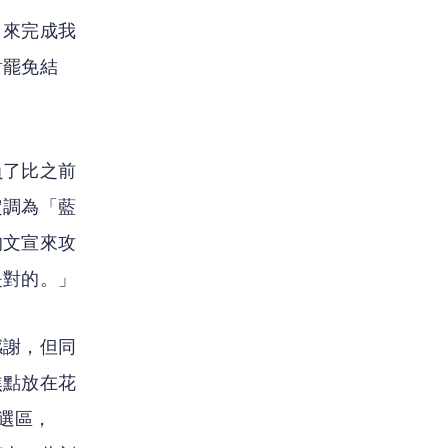
，來完成我
對罷免結
員了比之前
定調為「藍
的文宣來攻
是對的。」
感謝，但同
焦點放在花
的選區，