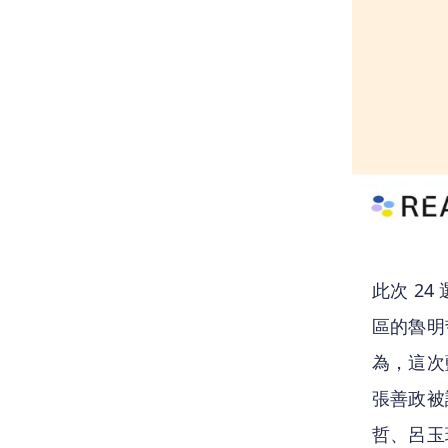
此次 2
區的魯明
為，這次
張善政被
哲、呂玉