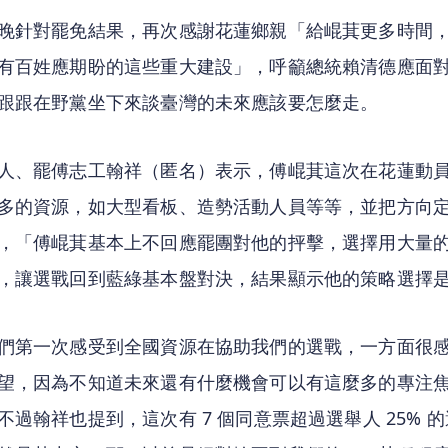
晚針對罷免結果，再次感謝花蓮鄉親「給崐萁更多時間
有百姓應期盼的這些重大建設」，呼籲總統賴清德應面
跟跟在野黨坐下來談臺灣的未來應該要怎麼走。
人、罷傅志工翰祥（匿名）表示，傅崐萁這次在花蓮動
多的資源，如大型看板、造勢活動人員等等，並把方向
，「傅崐萁基本上不回應罷團對他的抨擊，選擇用大量
，讓選戰回到藍綠基本盤對決，結果顯示他的策略選擇
們第一次感受到全國資源在協助我們的選戰，一方面很
望，因為不知道未來還有什麼機會可以有這麼多的專注
不過翰祥也提到，這次有 7 個同意票超過選舉人 25% 