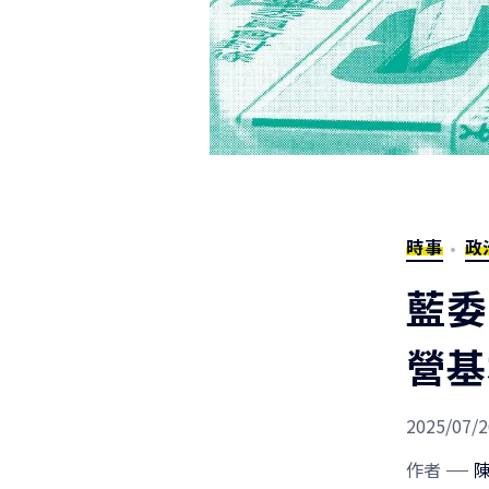
時事
政
藍委
營基
2025/07/2
作者