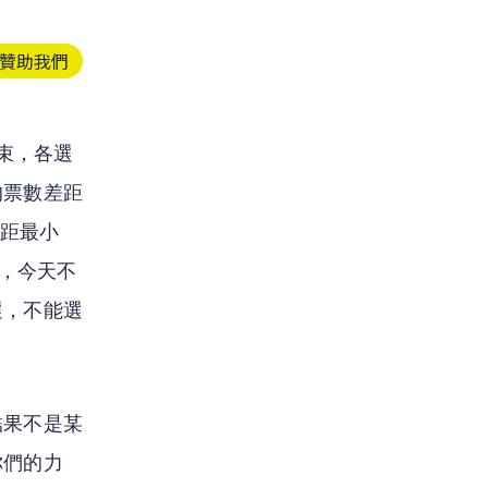
贊助我們
結束，各選
的票數差距
差距最小
示，今天不
選，不能選
結果不是某
你們的力