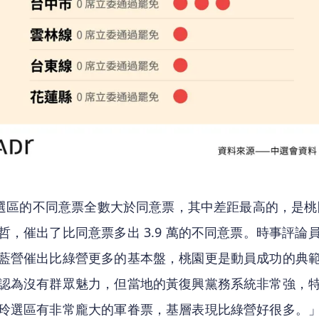
4 選區的不同意票全數大於同意票，其中差距最高的，是
哲，催出了比同意票多出 3.9 萬的不同意票。時事評論
藍營催出比綠營更多的基本盤，桃園更是動員成功的典
認為沒有群眾魅力，但當地的黃復興黨務系統非常強，
玲選區有非常龐大的軍眷票，基層表現比綠營好很多。