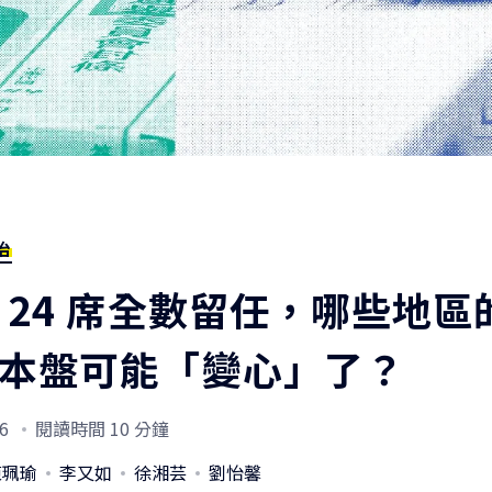
治
 24 席全數留任，哪些地區
本盤可能「變心」了？
6
閱讀時間 10 分鐘
陳珮瑜
李又如
徐湘芸
劉怡馨