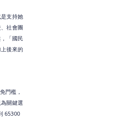
或是支持她
校、社會團
盤，「國民
加上後來的
罷免門檻，
視為關鍵選
5300 