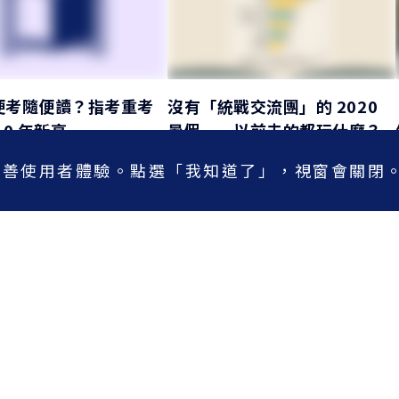
便考隨便讀？指考重考
沒有「統戰交流團」的 2020
10 年新高
暑假⋯⋯以前去的都玩什麼？
9
閱讀時間 1 分鐘
2020/07/16
閱讀時間 1 分鐘
析來改善使用者體驗。點選「我知道了」，視窗會關閉
專題
專題