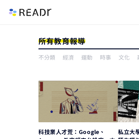
所有教育報導
不分類
經濟
運動
時事
文化
科技業人才荒：Google、
私立大