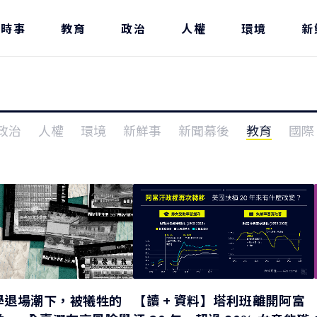
時事
教育
政治
人權
環境
新
政治
人權
環境
新鮮事
新聞幕後
教育
國際
學退場潮下，被犧牲的
【讀 + 資料】塔利班離開阿富