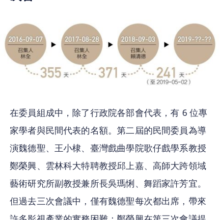
在委員組成中，除了行政院各部會代表，有 6 位專
家學者與民間代表的名額。第二屆的民間委員為導
演魏德聖、王小棣、臺灣戲曲學院歌仔戲學系教授
鄭榮興、雲林科大特聘教授邱上嘉、高師大跨領域
藝術研究所副教授兼所長吳瑪悧、舞蹈家許芳宜。
但過去三次會議中，僅有魏德聖每次都出席，帶來
許多影視產業的實務困難；鄭榮興在第三次會議提