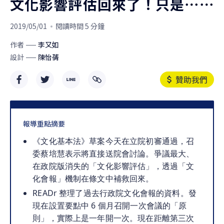
文化影響評估回來了！只是⋯⋯
2019/05/01
閱讀時間 5 分鐘
作者
李又如
設計
陳怡蒨
贊助我們
報導重點摘要
《文化基本法》草案今天在立院初審通過，召
委蔡培慧表示將直接送院會討論。爭議最大、
在政院版消失的「文化影響評估」，透過「文
化會報」機制在條文中補救回來。
READr 整理了過去行政院文化會報的資料。發
現在設置要點中 6 個月召開一次會議的「原
則」，實際上是一年開一次。現在距離第三次